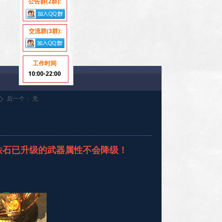
公告群(2群):
交流群(3群):
工作时间
10:00-22:00
后一个：
无
ꄲ
铁石已升级的武器属性不会降级！