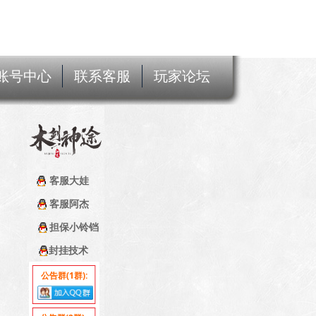
账号中心
联系客服
玩家论坛
客服大娃
客服阿杰
担保小铃铛
封挂技术
公告群(1群):