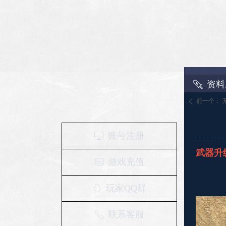
资料
前一个：
ꄴ
账号注册
ꀖ
武器升
游戏充值
ꀹ
玩家QQ群
ꁗ
联系客服
ꂅ